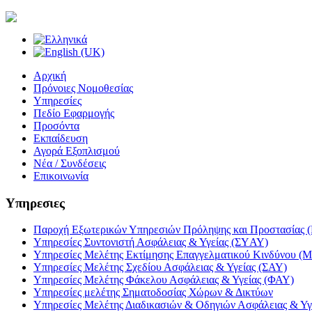
Αρχική
Πρόνοιες Νομοθεσίας
Υπηρεσίες
Πεδίο Εφαρμογής
Προσόντα
Εκπαίδευση
Αγορά Εξοπλισμού
Νέα / Συνδέσεις
Επικοινωνία
Υπηρεσιες
Παροχή Εξωτερικών Υπηρεσιών Πρόληψης και Προστασίας
Υπηρεσίες Συντονιστή Ασφάλειας & Υγείας (ΣYΑΥ)
Υπηρεσίες Μελέτης Εκτίμησης Επαγγελματικού Κινδύνου (
Υπηρεσίες Μελέτης Σχεδίου Ασφάλειας & Υγείας (ΣΑΥ)
Υπηρεσίες Μελέτης Φάκελου Ασφάλειας & Υγείας (ΦΑΥ)
Υπηρεσίες μελέτης Σηματοδοσίας Χώρων & Δικτύων
Υπηρεσίες Μελέτης Διαδικασιών & Οδηγιών Ασφάλειας & Υγ